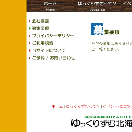
ただ今募集はありませ
ご一報ください。
ホーム
|
ゆっくりずむって？
|
イベント/エコツ